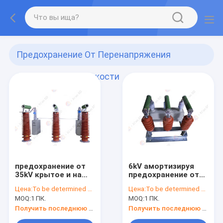
Предохранение От Перенапряжения
Сопротивления Емкости
(2)
предохранение от
6kV амортизируя
35kV крытое и на
предохранение от
открытом воздухе
перенапряжения
Цена:
To be determined by type and quantity.
Цена:
To be determined by type and quantity.
амортизируя
сопротивления
MOQ:
1 ПК.
MOQ:
1 ПК.
емкости
емкости
сопротивления
Получить последнюю цену
Получить последнюю цену
перенапряжения